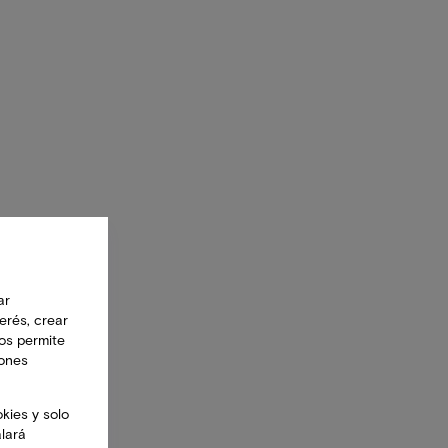
ar
erés, crear
nos permite
iones
kies y solo
alará