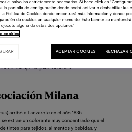
okie, salvo las estrictamente necesarias. Si hace click en “Configurar
 tejidos empleados.
a la pantalla de configuración donde podrá activar o deshabilitar las 
 la Política de Cookies donde encontrará más información y donde po
iguración de cookies en cualquier momento. Este banner se mantendrá
ompañeras de Ferragut “y gente del pueblo de
 ejecute alguna de estas dos opciones”
 esta iniciativa”, lucirán complementos
de cookies
GURAR
ACEPTAR COOKIES
RECHAZAR 
Milana pretende motivar el uso y la aplicación
a para promover propuestas de empleo que ayuden a
r un paisaje “singular” de la isla.
Asociación Milana
cus) arribó a Lanzarote en el año 1835
l se extrae un colorante muy concentrado que el
 tintes para tejidos, alimentos y bebidas, y