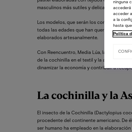
ninguna co
masculinos más sutiles y delicados por los
accederá 
acceder a
a la conf
Los modelos, que serán los compañeros y c
hasta que
todas las edades que han querido sumarse a
Política 
elaborados artesanalmente.
CONFI
Con Reencuentro, Media Lúa, la Asociación 
de la cochinilla en el textil y la artesaní
dinamizar la economía y contribuir a recupera
La cochinilla y la 
El insecto de la Cochinilla (Dactylopius coc
procedente del continente americano. De é
ser humano ha empleado en la elaboración de