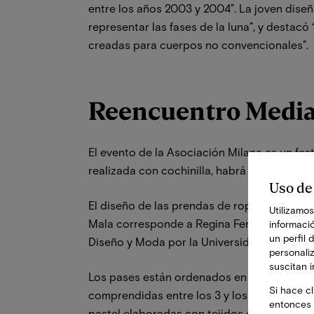
entre los años 2003 y 2004”. La joven dise
representar las fases de la luna”, y destacó
creadas para cuerpos no convencionales”.
Reencuentro Media
El evento de la Asociación Milana es un fes
realizada con cochinilla, habrá música, bai
Uso de
El diseño de las prendas de ropa que lucir
Utilizamos
Mala corresponde a Regina Ferragut, ex al
informació
un perfil 
Diseño y Moda por la Universidad Rey Juan
personali
suscitan 
Los pases están ordenados en tres grupos:
Si hace cl
comprendidas entre los 3 y los 12 años; el
entonces 
pastel elaboradas con tejidos orgánicos com