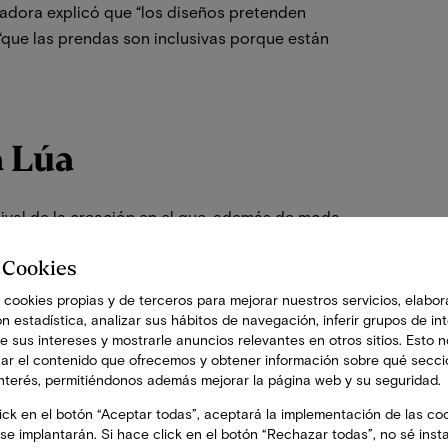
ñadora explicó que “los diseños pretenden
 “que las prendas son inclusivas porque están
 Lúa
tival de la creación en el que, además de moda
le y muchas sorpresas.
 Cookies
án modelos de distintas edades del pueblo de
 cookies propias y de terceros para mejorar nuestros servicios, elabor
umna del CEIP las Mercedes y graduada en
n estadística, analizar sus hábitos de navegación, inferir grupos de int
de sus intereses y mostrarle anuncios relevantes en otros sitios. Esto 
 Carlos.
zar el contenido que ofrecemos y obtener información sobre qué secc
interés, permitiéndonos además mejorar la página web y su seguridad.
 el primero, de prendas para edades
ick en el botón “Aceptar todas”, aceptará la implementación de las coo
 segundo, de prendas de hombre y mujer en tonos
se implantarán. Si hace click en el botón “Rechazar todas”, no sé inst
o el lino, y el tercero, con diseños femeninos y