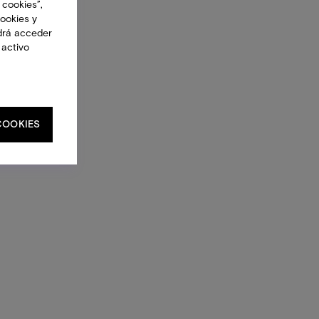
 cookies”,
cookies y
drá acceder
 activo
COOKIES