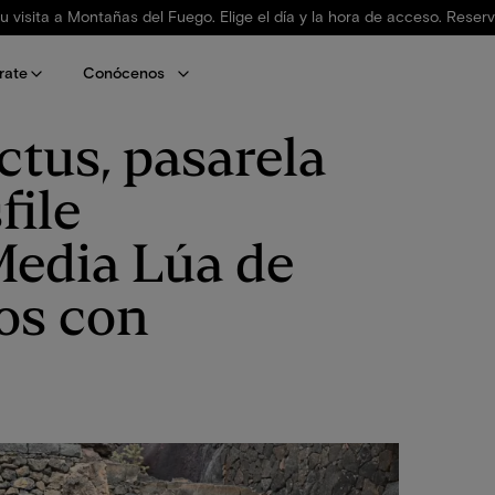
tu visita a Montañas del Fuego. Elige el día y la hora de acceso. Reser
rate
Conócenos
ctus, pasarela
file
edia Lúa de
os con