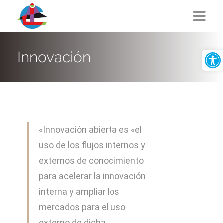
Abrir
Nosotros
Innovación
Educación
Empleo
«Innovación abierta es «el
uso de los flujos internos y
CACT Media
externos de conocimiento
para acelerar la innovación
Perfil del Contratante
interna y ampliar los
mercados para el uso
Producción cultural
externo de dicha