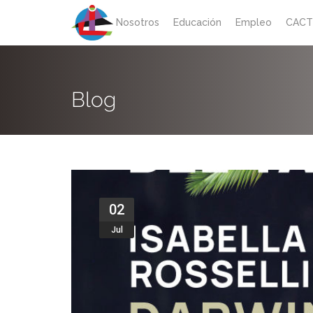
Nosotros
Educación
Empleo
CACT
Blog
02
Jul