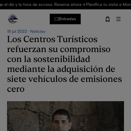
Pasar al contenido principal
 día y la hora de acceso. Reserva ahora
Planifica tu visita a Montañas
Entradas
15 jul 2022 · Noticias
Los Centros Turísticos
refuerzan su compromiso
con la sostenibilidad
mediante la adquisición de
siete vehículos de emisiones
cero