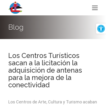
Abrir
Nosotros
Blog
Educación
Los Centros Turísticos
Empleo
sacan a la licitación la
adquisición de antenas
CACT Media
para la mejora de la
conectividad
Perfil del Contratante
Los Centros de Arte, Cultura y Turismo acaban
Producción cultural