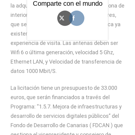
Comparte con el mundo
la adquisición de 101 antenas wifi para zona de
interior y de 42 antenas wifi para exteriores,
que se implementarán a la red tecnológica ya
existente, y permitirán la mejora de la
experiencia de visita. Las antenas deben ser
Wifi 6 o última generación, velocidad 5 Ghz,
Ethernet LAN, y Velocidad de transferencia de
datos 1000 Mbit/S.
La licitación tiene un presupuesto de 33.000
euros, que serán financiados a través del
Programa: “1.5.7. Mejora de infraestructuras y
desarrollo de servicios digitales públicos” del
Fondo de Desarrollo de Canarias ( FDCAN ) que
gestiona el vicepresidente y consejero de