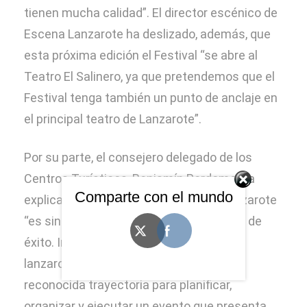
tienen mucha calidad”. El director escénico de
Escena Lanzarote ha deslizado, además, que
esta próxima edición el Festival “se abre al
Teatro El Salinero, ya que pretendemos que el
Festival tenga también un punto de anclaje en
el principal teatro de Lanzarote”.
Por su parte, el consejero delegado de los
Centros Turísticos, Benjamín Perdomo, ha
Comparte con el mundo
explicado que el director de Escena Lanzarote
“es sinónimo de trabajo, de creatividad y de
éxito. Incorporamos el talento de un
lanzaroteño con una amplia, sólida y
reconocida trayectoria para planificar,
organizar y ejecutar un evento que presenta